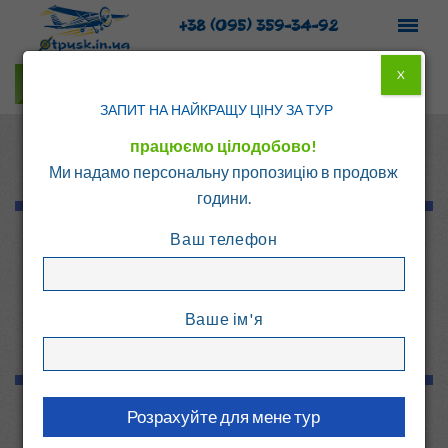
+38 (095) 359-34-92
X
Гарячі тури у Viber
ЗАПИТ НА НАЙКРАЩУ ЦІНУ ЗА ТУР
працюємо цілодобово!
Ми надамо персональну пропозицію в продовж
години.
Ваш телефон
ОФОРМЛЕНИЕ
ЗАГРАНПАСПОРТА В
Ваше ім'я
ХАРЬКОВЕ