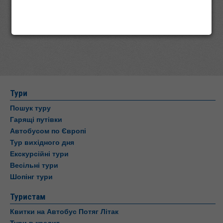
Тури
Пошук туру
Гарящі путівки
Автобусом по Європі
Тур вихідного дня
Екскурсійні тури
Весільні тури
Шопінг тури
Туристам
Квитки на Автобус Потяг Літак
Тури в кредит