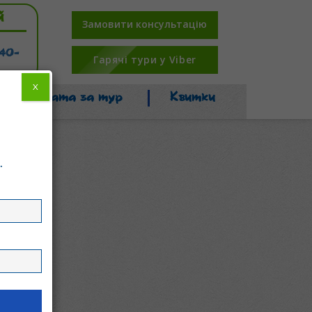
й
Замовити консультацію
-40-
Гарячі тури у Viber
X
Оплата за тур
Квитки
.