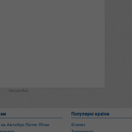
Лесная Фея
там
Популярні країни
 на Автобус Потяг Літак
Єгипет
 кредит
Туреччина