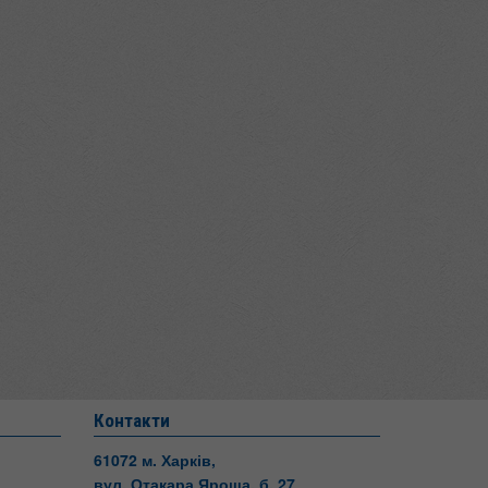
Контакти
61072 м. Харків,
вул. Отакара Яроша, б. 27