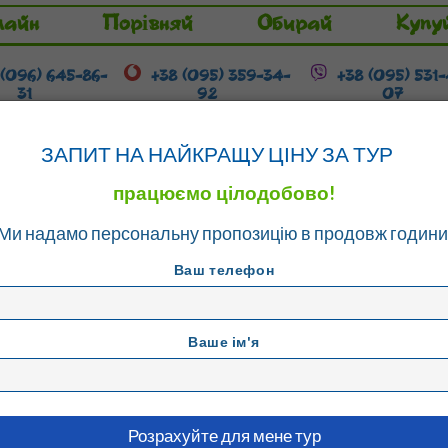
лайн
Порівняй
Обирай
Купу
 (096) 645-86-
+38 (095) 359-34-
+38 (095) 531
31
92
07
Гарячі тури
Розстрочка / Кредит
ЗАПИТ НА НАЙКРАЩУ ЦІНУ ЗА ТУР
працюємо цілодобово!
Ми надамо персональну пропозицію в продовж години
на
Ваш телефон
Ваше ім'я
Албена