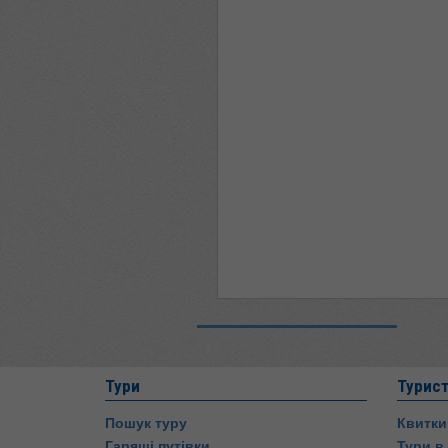
Тури
Турис
Пошук туру
Квитки
Гарящі путівки
Тури в