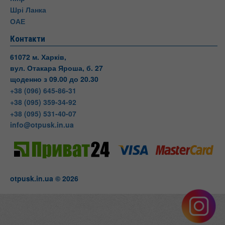
Шрі Ланка
ОАЕ
Контакти
61072 м. Харків,
вул. Отакара Яроша, б. 27
щоденно з 09.00 до 20.30
+38 (096) 645-86-31
+38 (095) 359-34-92
+38 (095) 531-40-07
info@otpusk.in.ua
otpusk.in.ua © 2026
Otpusk
вул. Отакара Яроша, 27
Харків
Харківська область
Телефон:
+38(095) 531-40-
07