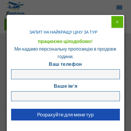
X
Гарячі тури у Viber
ЗАПИТ НА НАЙКРАЩУ ЦІНУ ЗА ТУР
працюємо цілодобово!
Ми надамо персональну пропозицію в продовж
години.
Ваш телефон
Головна
Каталог
Болгарія
Бансько
Ваше ім'я
БОЯНОВА КЪЩА
Болгарія, Бансько