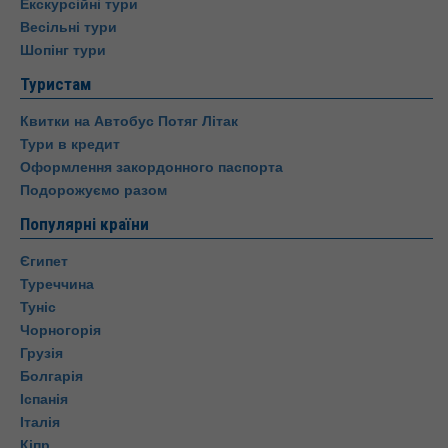
Екскурсійні тури
Весільні тури
Шопінг тури
Туристам
Квитки на Автобус Потяг Літак
Тури в кредит
Оформлення закордонного паспорта
Подорожуємо разом
Популярні країни
Єгипет
Туреччина
Туніс
Чорногорія
Грузія
Болгарія
Іспанія
Італія
Кіпр