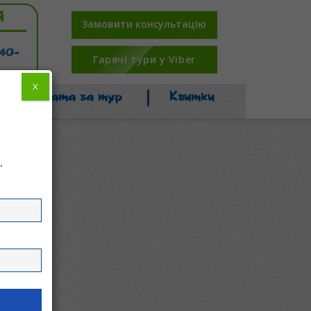
й
Замовити консультацію
-40-
Гарячі тури у Viber
X
Оплата за тур
Квитки
.