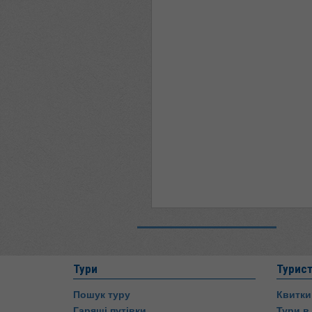
Тури
Турис
Пошук туру
Квитки
Гарящі путівки
Тури в