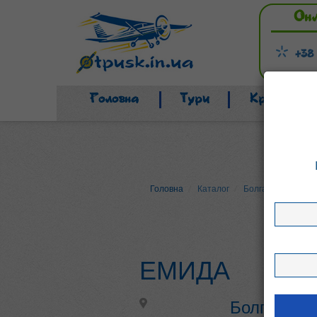
Он
+38
Головна
Тури
Країни
Головна
Каталог
Болгарія
Бансь
ЕМИДА
Болгарія, 