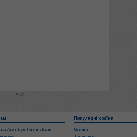
Емида
там
Популярні країни
 на Автобус Потяг Літак
Єгипет
 кредит
Туреччина