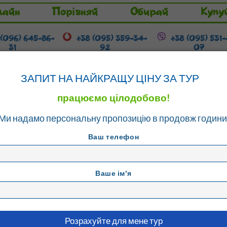
лайн
Порівняй
Обирай
Купу
 (096) 645-86-
+38 (095) 359-34-
+38 (095) 531
31
92
07
Гарячі тури
Розстрочка / Кредит
ЗАПИТ НА НАЙКРАЩУ ЦІНУ ЗА ТУР
працюємо цілодобово!
Ми надамо персональну пропозицію в продовж години
ко
Ваш телефон
Ваше ім'я
Бансько