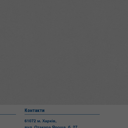
Контакти
61072 м. Харків,
вул. Отакара Яроша, б. 27