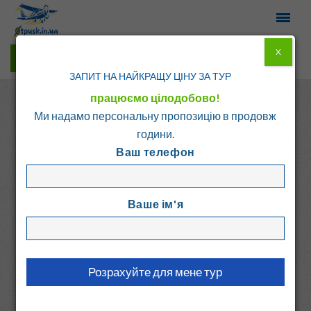
X
Гарячі тури у Viber
ЗАПИТ НА НАЙКРАЩУ ЦІНУ ЗА ТУР
працюємо цілодобово!
Ми надамо персональну пропозицію в продовж
години.
Ваш телефон
Головна
Каталог
Болгарія
Бансько
Ваше ім'я
MOUNTAIN VIEW
RESORT
Болгарія, Бансько