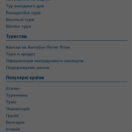
Тур вихідного дня
Екскурсійні тури
Весільні тури
Шопінг тури
Туристам
Квитки на Автобус Потяг Літак
Тури в кредит
Оформлення закордонного паспорта
Подорожуємо разом
Популярні країни
Єгипет
Туреччина
Туніс
Чорногорія
Грузія
Болгарія
Іспанія