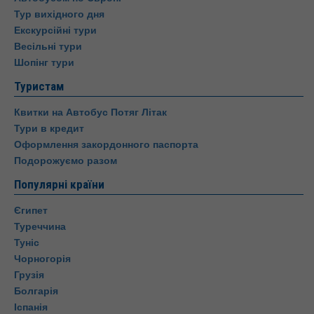
Тур вихідного дня
Екскурсійні тури
Весільні тури
Шопінг тури
Туристам
Квитки на Автобус Потяг Літак
Тури в кредит
Оформлення закордонного паспорта
Подорожуємо разом
Популярні країни
Єгипет
Туреччина
Туніс
Чорногорія
Грузія
Болгарія
Іспанія