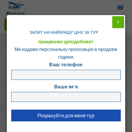
X
Гарячі тури у Viber
ЗАПИТ НА НАЙКРАЩУ ЦІНУ ЗА ТУР
працюємо цілодобово!
Ми надамо персональну пропозицію в продовж
години.
Ваш телефон
Головна
Каталог
Болгарія
Бансько
Ваше ім'я
STRAKOVA KASHTA
Болгарія, Бансько
8