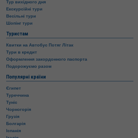
Тур вихідного дня
Екскурсійні тури
Весільні тури
Шопінг тури
Туристам
Квитки на Автобус Потяг Літак
Тури в кредит
Оформлення закордонного паспорта
Подорожуємо разом
Популярні країни
Єгипет
Туреччина
Туніс
Чорногорія
Грузія
Болгарія
Іспанія
Італія