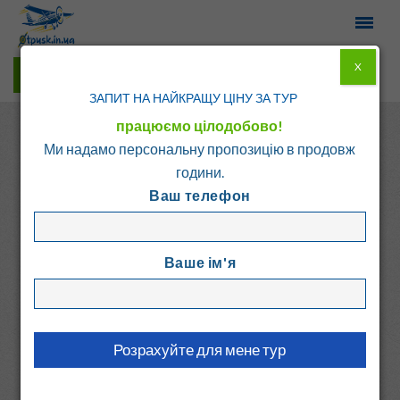
X
Гарячі тури у Viber
ЗАПИТ НА НАЙКРАЩУ ЦІНУ ЗА ТУР
працюємо цілодобово!
Ми надамо персональну пропозицію в продовж
години.
Ваш телефон
Головна
Каталог
Болгарія
Боровець
Ваше ім'я
СОКОЛЕЦ
Болгарія, Боровець
7