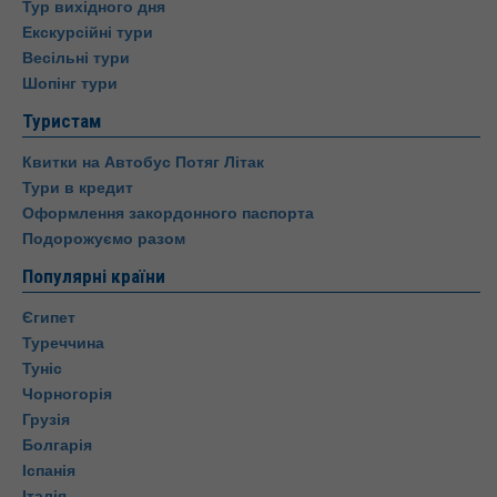
Тур вихідного дня
Екскурсійні тури
Весільні тури
Шопінг тури
Туристам
Квитки на Автобус Потяг Літак
Тури в кредит
Оформлення закордонного паспорта
Подорожуємо разом
Популярні країни
Єгипет
Туреччина
Туніс
Чорногорія
Грузія
Болгарія
Іспанія
Італія