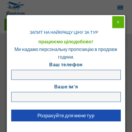
X
Гарячі тури у Viber
ЗАПИТ НА НАЙКРАЩУ ЦІНУ ЗА ТУР
працюємо цілодобово!
Ми надамо персональну пропозицію в продовж
години.
Ваш телефон
Головна
Каталог
Болгарія
Св. Константин і Єлена
Ваше ім'я
ДЕЛЬФИН-МАРИНА
Болгарія, Св. Константин і Єлена
5.7