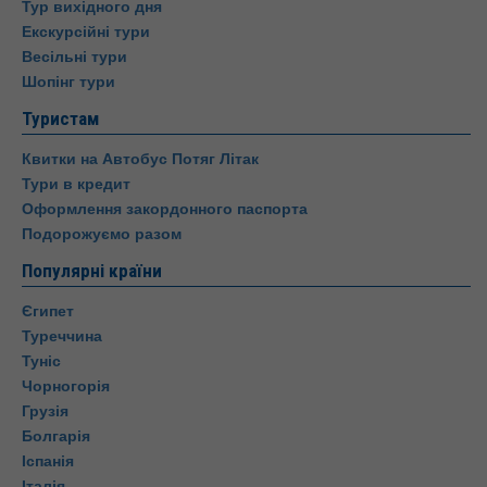
Тур вихідного дня
Екскурсійні тури
Весільні тури
Шопінг тури
Туристам
Квитки на Автобус Потяг Літак
Тури в кредит
Оформлення закордонного паспорта
Подорожуємо разом
Популярні країни
Єгипет
Туреччина
Туніс
Чорногорія
Грузія
Болгарія
Іспанія
Італія