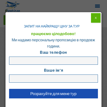
X
Гарячі тури у Viber
ЗАПИТ НА НАЙКРАЩУ ЦІНУ ЗА ТУР
працюємо цілодобово!
Ми надамо персональну пропозицію в продовж
години.
Ваш телефон
Головна
Каталог
Болгарія
Св. Константин і Єлена
Ваше ім'я
МОТИВИ
Болгарія, Св. Константин і Єлена
8