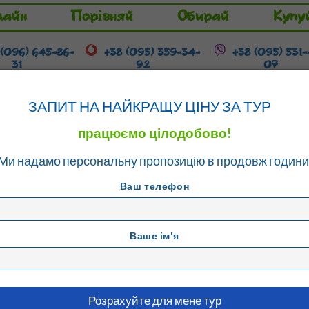
лайн
Порівняй
Обирай
Купу
 (096) 645-86-
+38 (095) 359-34-
+38 (095) 531
31
92
07
Гарячі тури
Розстрочка / Кредит
ЗАПИТ НА НАЙКРАЩУ ЦІНУ ЗА ТУР
працюємо цілодобово!
Ми надамо персональну пропозицію в продовж години
Ваш телефон
Ваше ім'я
CE HOTEL
. Кос