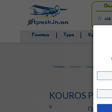
Он
+38
Головна
Тури
Країни
Головна
Каталог
Греція
о. Кос
KOUROS PALA
Греція, о