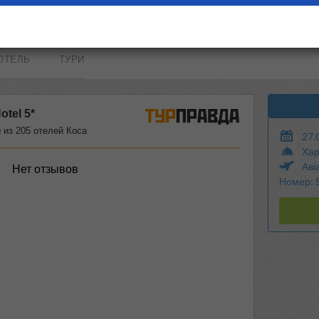
ОТЕЛЬ
ТУРИ
27.
Хар
Аві
Номер: S