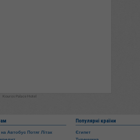
Kouros Palace Hotel
там
Популярні країни
 на Автобус Потяг Літак
Єгипет
 кредит
Туреччина