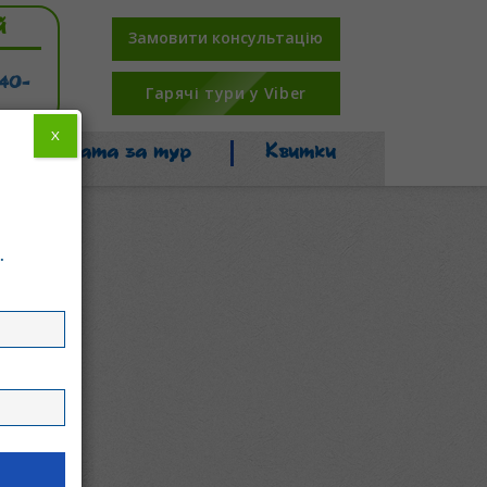
й
Замовити консультацію
-40-
Гарячі тури у Viber
X
Оплата за тур
Квитки
.