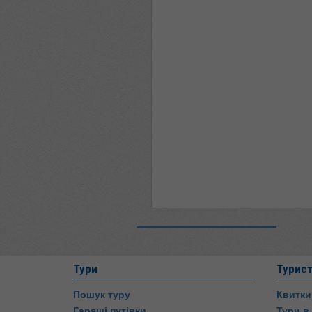
Тури
Турис
Пошук туру
Квитки
Гарящі путівки
Тури в