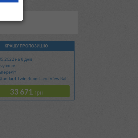
КРАЩУ ПРОПОЗИЦІЮ
05.2022 на 8 днів
чування
апереліт
tandard Twin Room Land View Bal
33 671
грн