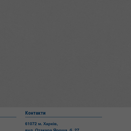
Контакти
61072 м. Харків,
вул. Отакара Яроша, б. 27