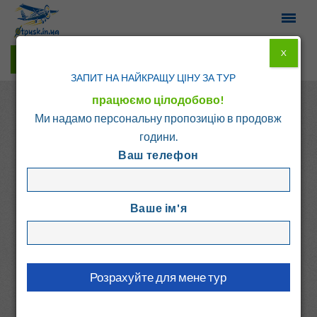
X
Гарячі тури у Viber
ЗАПИТ НА НАЙКРАЩУ ЦІНУ ЗА ТУР
працюємо цілодобово!
Ми надамо персональну пропозицію в продовж
години.
Ваш телефон
Головна
Каталог
Греція
о. Кос
Ваше ім'я
PORTO BELLO BEACH
Греція, о. Кос
6.7