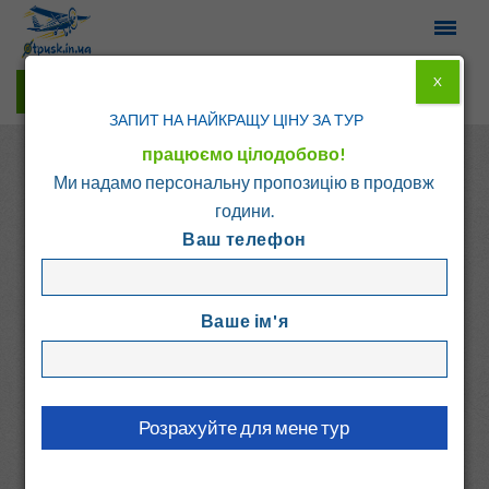
X
Гарячі тури у Viber
ЗАПИТ НА НАЙКРАЩУ ЦІНУ ЗА ТУР
працюємо цілодобово!
Ми надамо персональну пропозицію в продовж
години.
Ваш телефон
Головна
Каталог
Греція
о. Кос
Ваше ім'я
POSEIDON HOTEL &
APARTMENTS
Греція, о. Кос