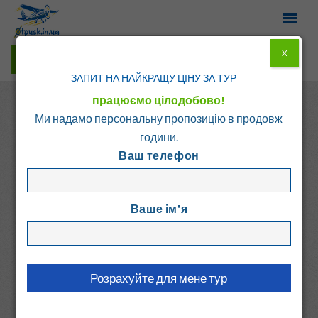
X
Гарячі тури у Viber
ЗАПИТ НА НАЙКРАЩУ ЦІНУ ЗА ТУР
працюємо цілодобово!
Ми надамо персональну пропозицію в продовж
години.
Ваш телефон
Головна
Каталог
Греція
о. Крит - Ретимно
Ваше ім'я
BLUE SEA HOTEL
Греція, о. Крит - Ретимно
7