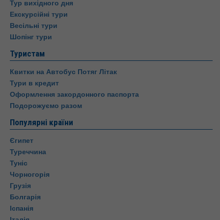
Тур вихідного дня
Екскурсійні тури
Весільні тури
Шопінг тури
Туристам
Квитки на Автобус Потяг Літак
Тури в кредит
Оформлення закордонного паспорта
Подорожуємо разом
Популярні країни
Єгипет
Туреччина
Туніс
Чорногорія
Грузія
Болгарія
Іспанія
Італія