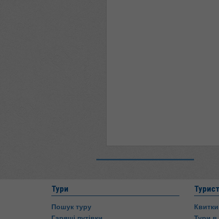
Тури
Турис
Пошук туру
Квитки
Гарящі путівки
Тури в