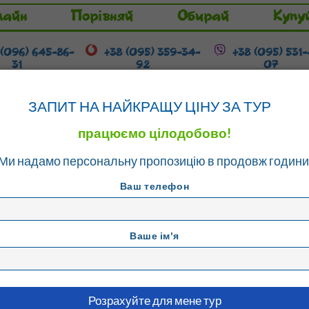
лайн
Порівняй
Обирай
Купу
 (096) 645-86-
+38 (095) 359-34-
+38 (095) 531
31
92
07
Гарячі тури
Розстрочка / Кредит
ЗАПИТ НА НАЙКРАЩУ ЦІНУ ЗА ТУР
працюємо цілодобово!
Ми надамо персональну пропозицію в продовж години
- Ретимно
Ваш телефон
Ваше ім'я
LA
т - Ретимно