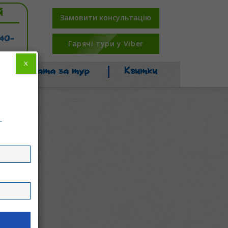
й
Замовити консультацію
-40-
Гарячі тури у Viber
X
Оплата за тур
Квитки
.