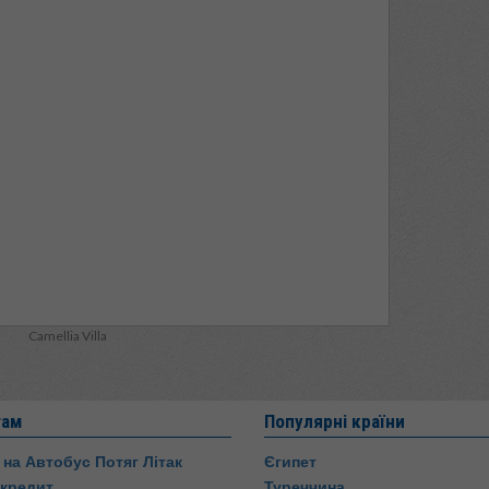
Camellia Villa
там
Популярні країни
 на Автобус Потяг Літак
Єгипет
 кредит
Туреччина