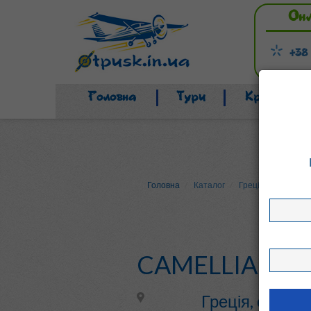
Он
+38
Головна
Тури
Країни
Головна
Каталог
Греція
о. Крит 
CAMELLIA VIL
Греція, о. Кри