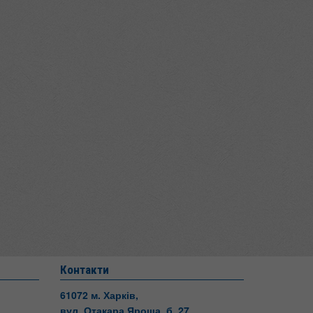
Контакти
61072 м. Харків,
вул. Отакара Яроша, б. 27