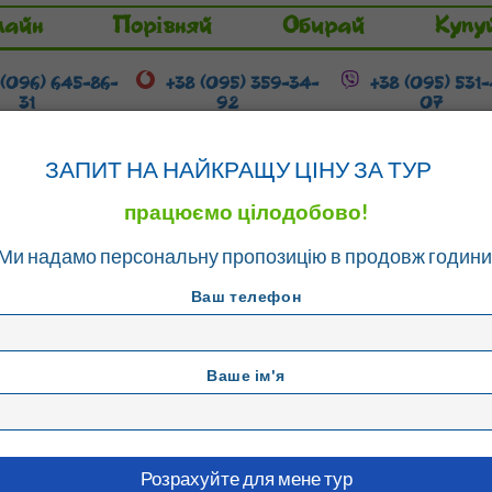
лайн
Порівняй
Обирай
Купу
 (096) 645-86-
+38 (095) 359-34-
+38 (095) 531
31
92
07
Гарячі тури
Розстрочка / Кредит
ЗАПИТ НА НАЙКРАЩУ ЦІНУ ЗА ТУР
працюємо цілодобово!
Ми надамо персональну пропозицію в продовж години
- Ретимно
Ваш телефон
Ваше ім'я
т - Ретимно