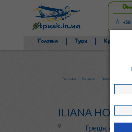
Он
+38
Головна
Тури
Країни
Головна
Каталог
Греція
о. Крит 
ILIANA HOTEL
Греція, о. Кри