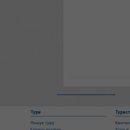
Тури
Турис
Пошук туру
Квитки
Гарящі путівки
Тури в