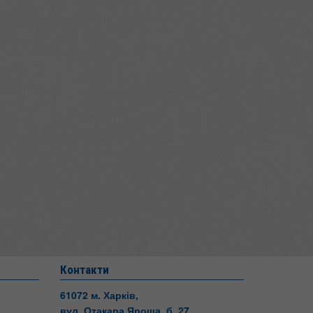
Контакти
61072 м. Харків,
вул. Отакара Яроша, б. 27