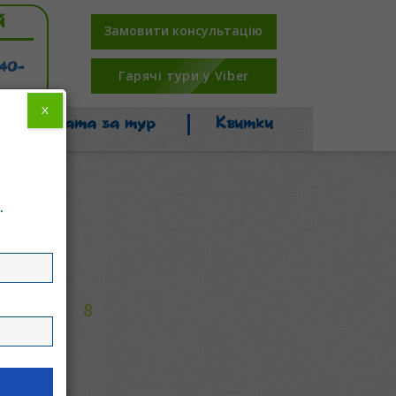
й
Замовити консультацію
-40-
Гарячі тури у Viber
X
Оплата за тур
Квитки
.
8