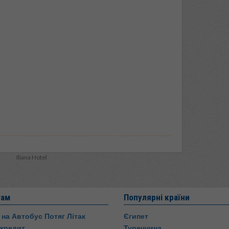
Iliana Hotel
там
Популярні країни
 на Автобус Потяг Літак
Єгипет
 кредит
Туреччина