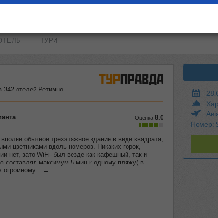
ОТЕЛЬ
ТУРИ
28.
Хар
Аві
Номер: 