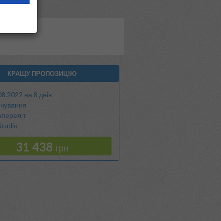
КРАЩУ ПРОПОЗИЦІЮ
08.2022 на 8 днів
чування
апереліт
Studio
31 438
грн