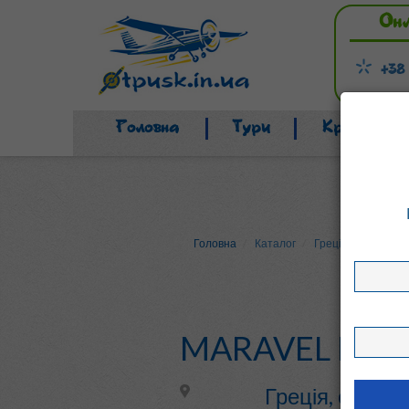
Он
+38
Головна
Тури
Країни
Головна
Каталог
Греція
о. Крит 
MARAVEL HOT
Греція, о. Кри