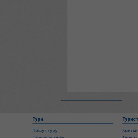
Тури
Турис
Пошук туру
Квитки
Гарящі путівки
Тури в