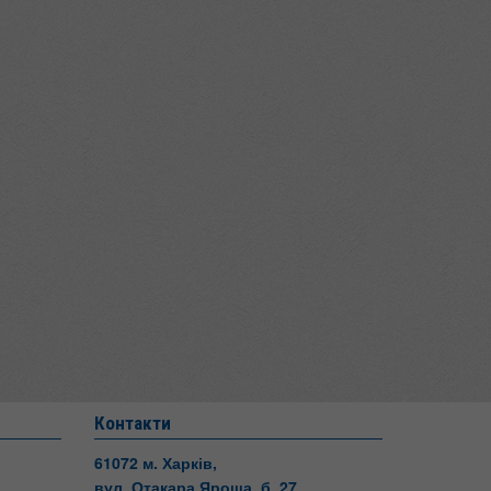
Контакти
61072 м. Харків,
вул. Отакара Яроша, б. 27