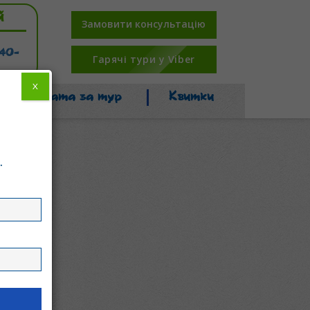
й
Замовити консультацію
-40-
Гарячі тури у Viber
X
Оплата за тур
Квитки
.