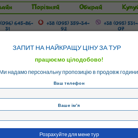
лайн
Порівняй
Обирай
Купу
 (096) 645-86-
+38 (095) 359-34-
+38 (095) 531
31
92
07
Гарячі тури
Розстрочка / Кредит
ЗАПИТ НА НАЙКРАЩУ ЦІНУ ЗА ТУР
працюємо цілодобово!
Ми надамо персональну пропозицію в продовж години
- Ретимно
Ваш телефон
Ваше ім'я
EL
т - Ретимно