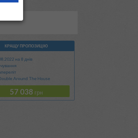
КРАЩУ ПРОПОЗИЦІЮ
08.2022 на 8 днів
чування
апереліт
Double Around The House
57 038
грн