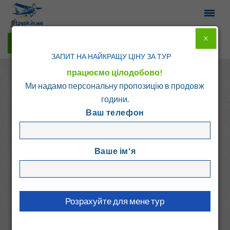
X
Гарячі тури у Viber
ЗАПИТ НА НАЙКРАЩУ ЦІНУ ЗА ТУР
працюємо цілодобово!
Ми надамо персональну пропозицію в продовж
години.
Ваш телефон
Головна
Каталог
Греція
о. Крит - Ретимно
Ваше ім'я
OASIS HOTEL
Греція, о. Крит - Ретимно
8.1