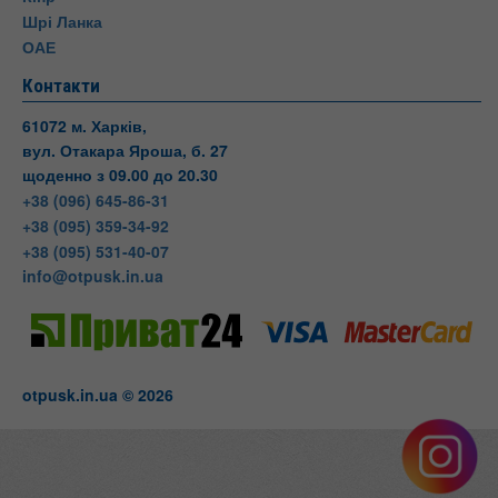
Шрі Ланка
ОАЕ
Контакти
61072 м. Харків,
вул. Отакара Яроша, б. 27
щоденно з 09.00 до 20.30
+38 (096) 645-86-31
+38 (095) 359-34-92
+38 (095) 531-40-07
info@otpusk.in.ua
otpusk.in.ua © 2026
Otpusk
вул. Отакара Яроша, 27
Харків
Харківська область
Телефон:
+38(095) 531-40-
07