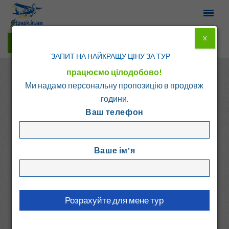
X
Гарячі тури у Viber
ЗАПИТ НА НАЙКРАЩУ ЦІНУ ЗА ТУР
працюємо цілодобово!
Ми надамо персональну пропозицію в продовж
години.
Ваш телефон
Головна
Каталог
Греція
о. Крит - Ретимно
Ваше ім'я
OREADES VILLAS
Греція, о. Крит - Ретимно