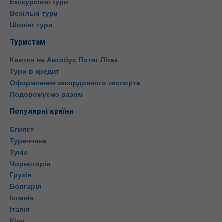
Екскурсійні тури
Весільні тури
Шопінг тури
Туристам
Квитки на Автобус Потяг Літак
Тури в кредит
Оформлення закордонного паспорта
Подорожуємо разом
Популярні країни
Єгипет
Туреччина
Туніс
Чорногорія
Грузія
Болгарія
Іспанія
Італія
Кіпр