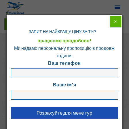
X
Гарячі тури у Viber
ЗАПИТ НА НАЙКРАЩУ ЦІНУ ЗА ТУР
працюємо цілодобово!
Ми надамо персональну пропозицію в продовж
години.
Ваш телефон
Головна
Каталог
Греція
о. Крит - Ретимно
Ваше ім'я
PEONIA VILLA
Греція, о. Крит - Ретимно