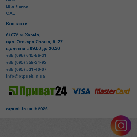
Шрі Ланка
ОАЕ
Контакти
61072 м. Харків,
вул. Отакара Яроша, б. 27
щоденно з 09.00 до 20.30
+38 (096) 645-86-31
+38 (095) 359-34-92
+38 (095) 531-40-07
info@otpusk.in.ua
otpusk.in.ua © 2026
Otpusk
вул. Отакара Яроша, 27
Харків
Харківська область
Телефон:
+38(095) 531-40-
07