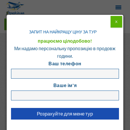
X
Гарячі тури у Viber
ЗАПИТ НА НАЙКРАЩУ ЦІНУ ЗА ТУР
працюємо цілодобово!
Ми надамо персональну пропозицію в продовж
години.
Ваш телефон
Головна
Каталог
Греція
о. Крит - Ретимно
Ваше ім'я
SCALETA BEACH
Греція, о. Крит - Ретимно
2.3