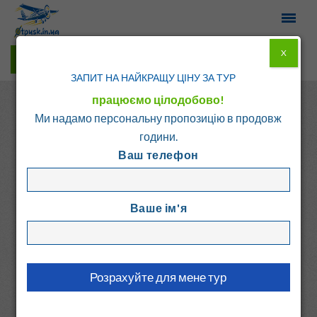
X
Гарячі тури у Viber
ЗАПИТ НА НАЙКРАЩУ ЦІНУ ЗА ТУР
працюємо цілодобово!
Ми надамо персональну пропозицію в продовж
години.
Ваш телефон
Головна
Каталог
Греція
о. Крит - Ретимно
Ваше ім'я
TREFON APARTMENT
Греція, о. Крит - Ретимно
6.9