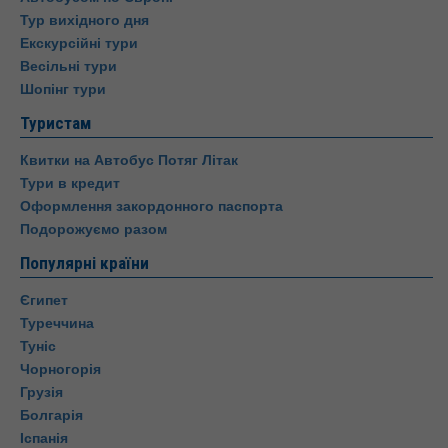
Тур вихідного дня
Екскурсійні тури
Весільні тури
Шопінг тури
Туристам
Квитки на Автобус Потяг Літак
Тури в кредит
Оформлення закордонного паспорта
Подорожуємо разом
Популярні країни
Єгипет
Туреччина
Туніс
Чорногорія
Грузія
Болгарія
Іспанія