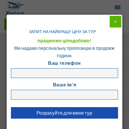
X
Гарячі тури у Viber
ЗАПИТ НА НАЙКРАЩУ ЦІНУ ЗА ТУР
працюємо цілодобово!
Ми надамо персональну пропозицію в продовж
години.
Ваш телефон
Головна
Каталог
Греція
о. Крит - Ретимно
Ваше ім'я
TRIOPETRA VILLAS
FOURNOU LAGO
Греція, о. Крит - Ретимно