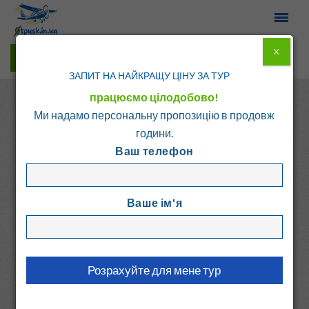
X
Гарячі тури у Viber
ЗАПИТ НА НАЙКРАЩУ ЦІНУ ЗА ТУР
працюємо цілодобово!
Ми надамо персональну пропозицію в продовж
години.
Ваш телефон
Головна
Каталог
Греція
о. Родос
Ваше ім'я
AFRICA HOTEL
Греція, о. Родос