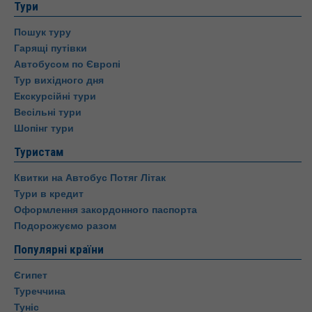
Тури
Пошук туру
Гарящі путівки
Автобусом по Європі
Тур вихідного дня
Екскурсійні тури
Весільні тури
Шопінг тури
Туристам
Квитки на Автобус Потяг Літак
Тури в кредит
Оформлення закордонного паспорта
Подорожуємо разом
Популярні країни
Єгипет
Туреччина
Туніс