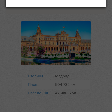
Столиця
Мадрид
Площа
504 782 км²
Населення
47 млн. чол.