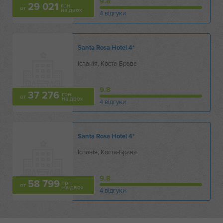
9.8
29 021
грн
от
на двох
4 відгуки
Santa Rosa Hotel
4*
Іспанія, Коста-Брава
9.8
37 276
грн
от
на двох
4 відгуки
Santa Rosa Hotel
4*
Іспанія, Коста-Брава
9.8
58 799
грн
от
на двох
4 відгуки