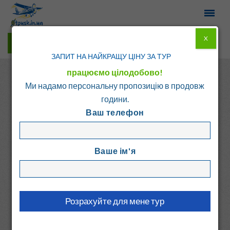
X
Гарячі тури у Viber
ЗАПИТ НА НАЙКРАЩУ ЦІНУ ЗА ТУР
працюємо цілодобово!
Ми надамо персональну пропозицію в продовж
години.
Ваш телефон
Головна
Каталог
Іспанія
Іспанія
Ваше ім'я