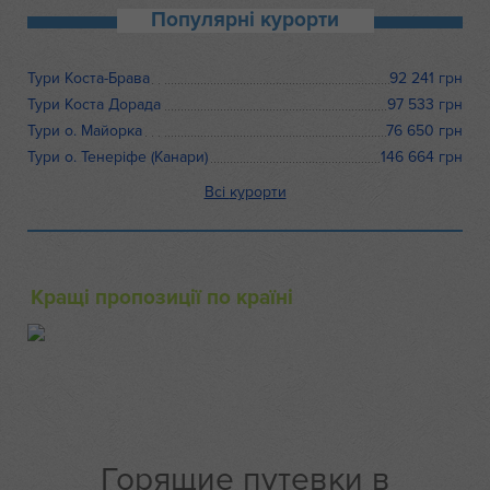
Популярні курорти
Тури Коста-Брава
92 241 грн
Тури Коста Дорада
97 533 грн
Тури о. Майорка
76 650 грн
Тури о. Тенеріфе (Канари)
146 664 грн
курорти
Кращі пропозиції по країні
Горящие путевки в