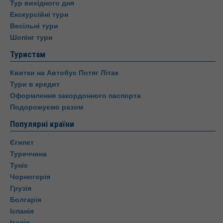
Тур вихідного дня
Екскурсійні тури
Весільні тури
Шопінг тури
Туристам
Квитки на Автобус Потяг Літак
Тури в кредит
Оформлення закордонного паспорта
Подорожуємо разом
Популярні країни
Єгипет
Туреччина
Туніс
Чорногорія
Грузія
Болгарія
Іспанія
Італія