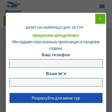
X
Гарячі тури у Viber
ЗАПИТ НА НАЙКРАЩУ ЦІНУ ЗА ТУР
працюємо цілодобово!
Ми надамо персональну пропозицію в продовж
години.
Ваш телефон
Головна
Каталог
Швеція
Clarion Sign 4*
Ваше ім'я
CLARION SIGN
Швеція, Стокгольм
8