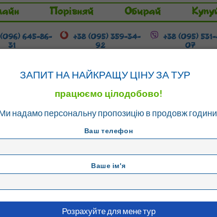
лайн
Порівняй
Обирай
Купу
 (096) 645-86-
+38 (095) 359-34-
+38 (095) 531
31
92
07
Гарячі тури
Розстрочка / Кредит
ЗАПИТ НА НАЙКРАЩУ ЦІНУ ЗА ТУР
працюємо цілодобово!
Ми надамо персональну пропозицію в продовж години
Готелі
Ваш телефон
Ваше ім'я
Оцінка
1*
по відгукам
4
5
6
7
8
9
10