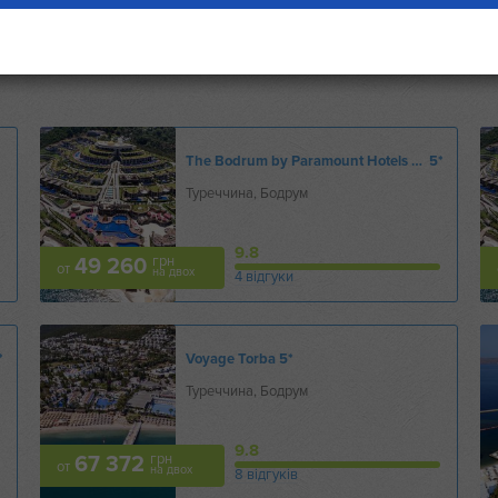
The Bodrum by Paramount Hotels & Resorts
5*
Туреччина, Бодрум
9.8
грн
49 260
от
на двох
4 відгуки
*
Voyage Torba
5*
Туреччина, Бодрум
9.8
грн
67 372
от
на двох
8 відгуків