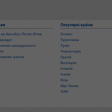
там
Популярні країни
 на Автобус Потяг Літак
Єгипет
 кредит
Туреччина
ення закордонного
Туніс
та
Чорногорія
ожуємо разом
Грузія
Болгарія
Іспанія
Італія
Кіпр
Шрі Ланка
ОАЕ