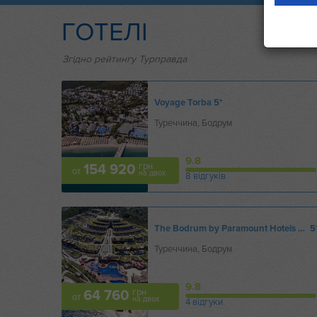
ГОТЕЛІ
Згідно рейтингу Турправда
Voyage Torba
5*
Туреччина, Бодрум
9.8
грн
154 920
от
на двох
8 відгуків
The Bodrum by Paramount Hotels & Resorts
5
Туреччина, Бодрум
9.8
грн
64 760
от
на двох
4 відгуки