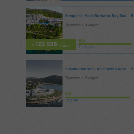
Kempinski Hotel Barbaros Bay Bodrum
5
Туреччина, Бодрум
9.5
грн
122 526
от
на двох
2 відгуки
Susona Bodrum LXR Hotels & Resorts
5
Туреччина, Бодрум
9.3
1 відгук