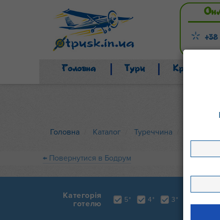
Он
+38
Головна
Тури
Країни
Головна
Каталог
Туреччина
Бодрум
← Повернутися в Бодрум
Категорія
5*
4*
3*
2*
готелю