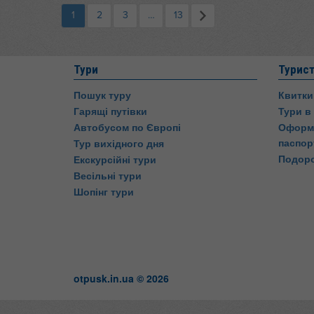
1
2
3
…
13
Тури
Турис
Пошук туру
Квитки
Гарящі путівки
Тури в
Автобусом по Європі
Оформл
паспор
Тур вихідного дня
Подор
Екскурсійні тури
Весільні тури
Шопінг тури
otpusk.in.ua © 2026
Otpusk