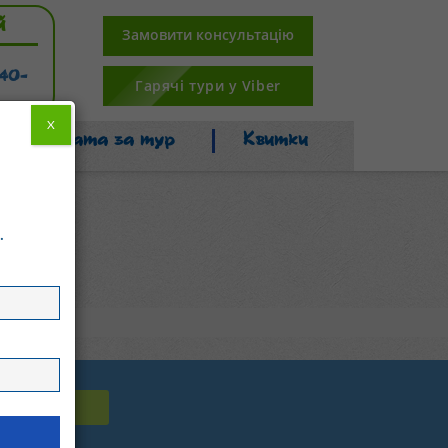
й
Замовити консультацію
-40-
Гарячі тури у Viber
X
Оплата за тур
Квитки
.