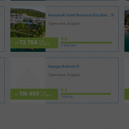
*
Kempinski Hotel Barbaros Bay Bodrum
5*
Туреччина, Бодрум
9.5
грн
72 754
от
на двох
2 відгуки
*
Voyage Bodrum
5*
Туреччина, Бодрум
9.3
грн
116 459
от
на двох
1 відгук