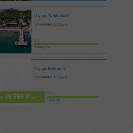
Voyage Turkbuku
5*
Туреччина, Бодрум
9.3
3 відгуки
Voyage Bodrum
5*
Туреччина, Бодрум
9.3
грн
39 559
от
на двох
1 відгук