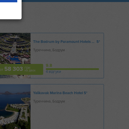
The Bodrum by Paramount Hotels & Resorts
5*
Туреччина, Бодрум
9.8
грн
58 303
от
на двох
4 відгуки
Yalikavak Marina Beach Hotel
5*
Туреччина, Бодрум