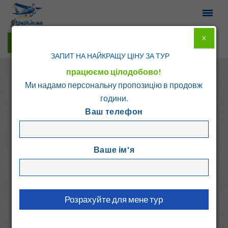
X
Гарячі тури у Viber
ЗАПИТ НА НАЙКРАЩУ ЦІНУ ЗА ТУР
працюємо цілодобово!
Ми надамо персональну пропозицію в продовж
години.
Ваш телефон
Головна
Каталог
Україна
Київ
Ваше ім'я
UNITED HOSTEL
Україна, Київ