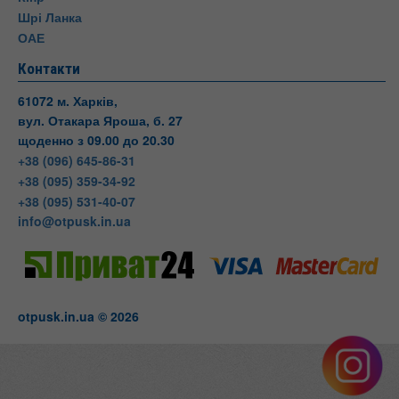
Шрі Ланка
ОАЕ
Контакти
61072 м. Харків,
вул. Отакара Яроша, б. 27
щоденно з 09.00 до 20.30
+38 (096) 645-86-31
+38 (095) 359-34-92
+38 (095) 531-40-07
info@otpusk.in.ua
otpusk.in.ua © 2026
Otpusk
вул. Отакара Яроша, 27
Харків
Харківська область
Телефон:
+38(095) 531-40-
07