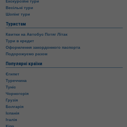
Екскурсійні тури
Весільні тури
Шопінг тури
Туристам
Квитки на Автобус Потяг Літак
Тури в кредит
Оформлення закордонного паспорта
Подорожуємо разом
Популярні країни
Єгипет
Туреччина
Туніс
Чорногорія
Грузія
Болгарія
Іспанія
Італія
Кіпр