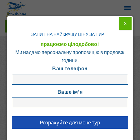
X
Гарячі тури у Viber
ЗАПИТ НА НАЙКРАЩУ ЦІНУ ЗА ТУР
працюємо цілодобово!
Ми надамо персональну пропозицію в продовж
години.
Ваш телефон
Головна
Каталог
Болгарія
Албена
Ваше ім'я
ОАЗИС
Болгарія, Албена
6.1