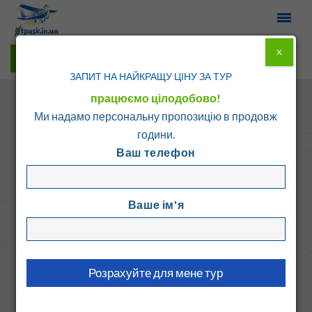
X
Гарячі тури у Viber
ЗАПИТ НА НАЙКРАЩУ ЦІНУ ЗА ТУР
працюємо цілодобово!
Ми надамо персональну пропозицію в продовж
години.
Ваш телефон
Головна
Каталог
Болгарія
Балчик
Ваше ім'я
БИСЕР
Болгарія, Балчик
3