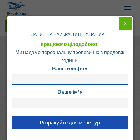
X
Гарячі тури у Viber
ЗАПИТ НА НАЙКРАЩУ ЦІНУ ЗА ТУР
працюємо цілодобово!
Ми надамо персональну пропозицію в продовж
години.
Ваш телефон
Головна
Каталог
Болгарія
Бансько
Ваше ім'я
КРАЛЕВ ДВОР
Болгарія, Бансько
5.9