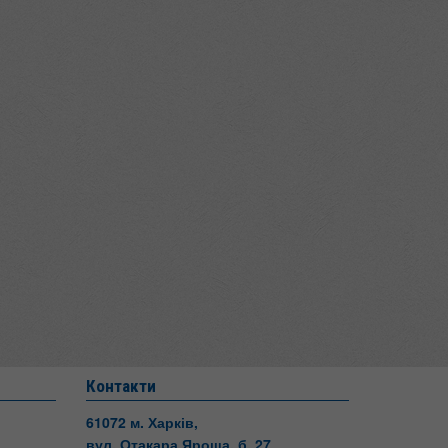
Контакти
61072 м. Харків,
вул. Отакара Яроша, б. 27