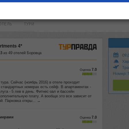
ОТЕЛЬ
ТУРИ
09.
Хар
Тра
Номер: S