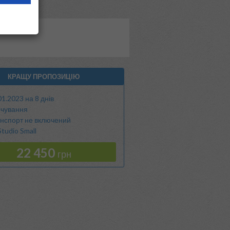
КРАЩУ ПРОПОЗИЦІЮ
01.2023 на 8 днів
чування
нспорт не включений
tudio Small
22 450
грн