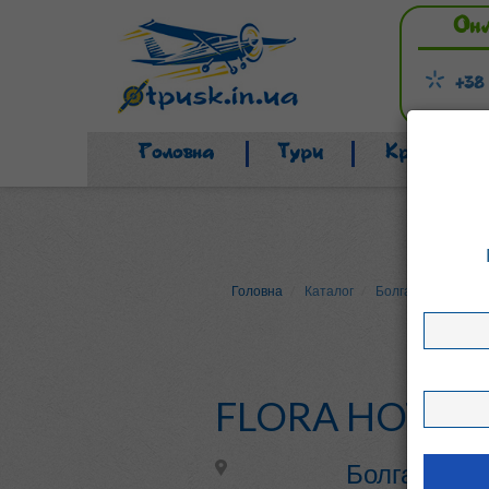
Он
+38
Головна
Тури
Країни
Головна
Каталог
Болгарія
Боров
FLORA HOTEL
Болгарія, Б