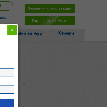
й
Замовити консультацію
-40-
Гарячі тури у Viber
X
Оплата за тур
Квитки
.
6