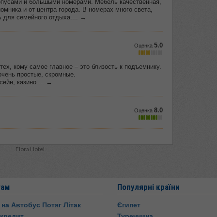
Flora Hotel
там
Популярні країни
 на Автобус Потяг Літак
Єгипет
 кредит
Туреччина