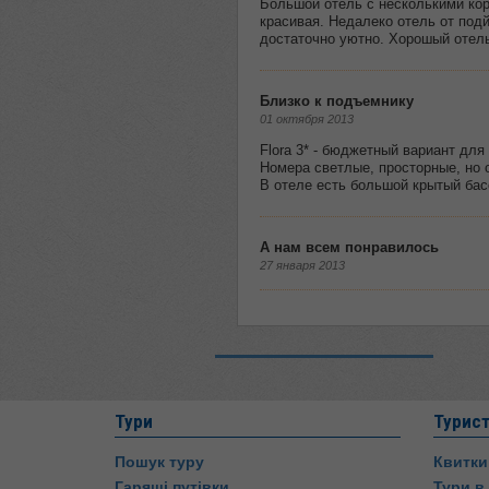
Тури
Турис
Пошук туру
Квитки
Гарящі путівки
Тури в