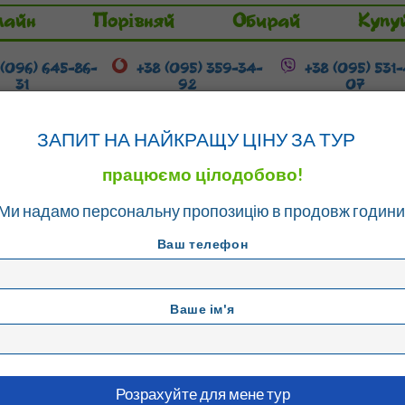
лайн
Порівняй
Обирай
Купу
 (096) 645-86-
+38 (095) 359-34-
+38 (095) 531
31
92
07
Гарячі тури
Розстрочка / Кредит
ЗАПИТ НА НАЙКРАЩУ ЦІНУ ЗА ТУР
працюємо цілодобово!
Ми надамо персональну пропозицію в продовж години
ець
Ваш телефон
Ваше ім'я
оровець