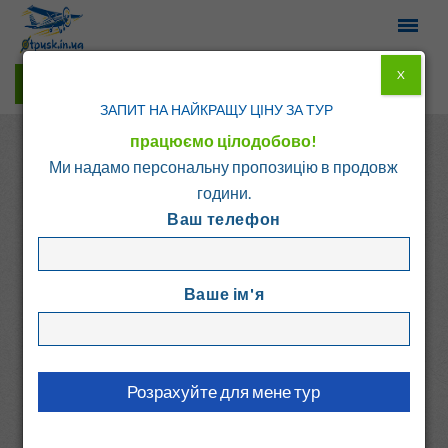
X
Гарячі тури у Viber
ЗАПИТ НА НАЙКРАЩУ ЦІНУ ЗА ТУР
працюємо цілодобово!
Ми надамо персональну пропозицію в продовж
години.
Ваш телефон
Головна
Каталог
Греція
о. Кос
Ваше ім'я
ASTERAS RESORT
Греція, о. Кос