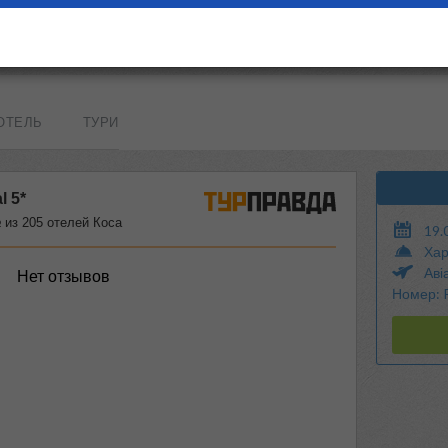
. Кос
ОТЕЛЬ
ТУРИ
19.
Хар
Аві
Номер: P