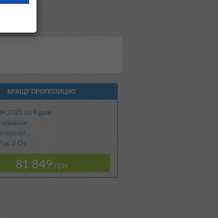
КРАЩУ ПРОПОЗИЦІЮ
09.2023 на 9 днів
чування
апереліт
ok. 2 Os
81 849
грн