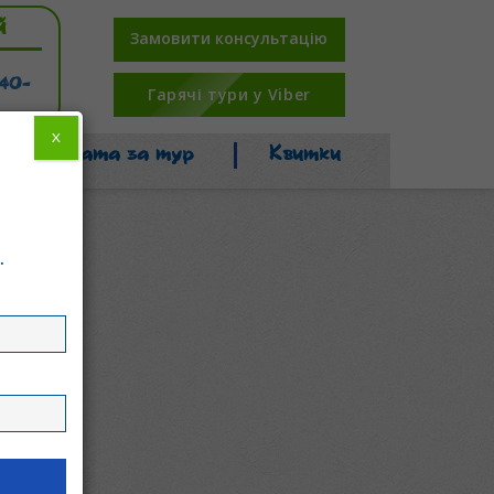
й
Замовити консультацію
-40-
Гарячі тури у Viber
X
Оплата за тур
Квитки
.