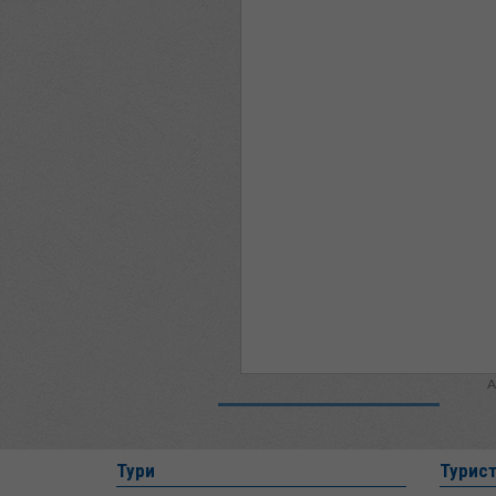
A
Тури
Турис