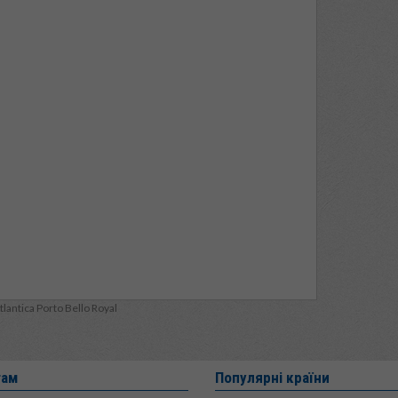
tlantica Porto Bello Royal
там
Популярні країни