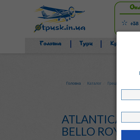
Он
+38
Головна
Тури
Країни
Головна
Каталог
Греція
о. Кос
ATLANTICA P
BELLO ROYAL