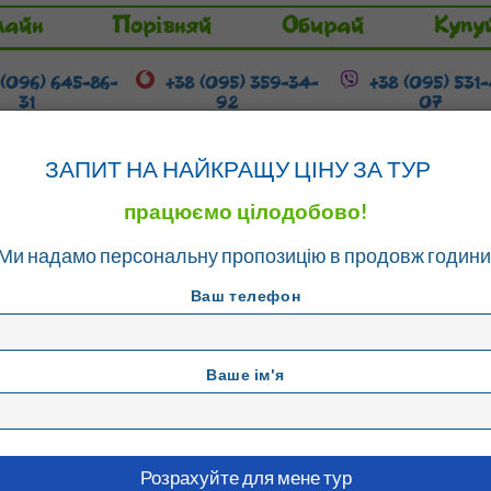
лайн
Порівняй
Обирай
Купу
 (096) 645-86-
+38 (095) 359-34-
+38 (095) 531
31
92
07
Гарячі тури
Розстрочка / Кредит
ЗАПИТ НА НАЙКРАЩУ ЦІНУ ЗА ТУР
працюємо цілодобово!
Ми надамо персональну пропозицію в продовж години
Ваш телефон
Ваше ім'я
ORTO