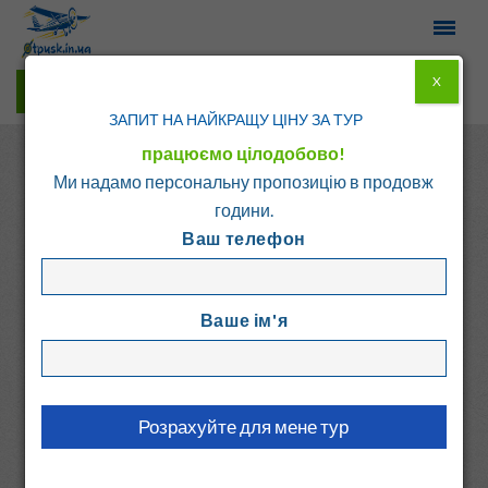
X
Гарячі тури у Viber
ЗАПИТ НА НАЙКРАЩУ ЦІНУ ЗА ТУР
працюємо цілодобово!
Ми надамо персональну пропозицію в продовж
години.
Ваш телефон
Головна
Каталог
Греція
о. Крит - Ретимно
Ваше ім'я
THEARTEMIS PALACE
Греція, о. Крит - Ретимно
8.1