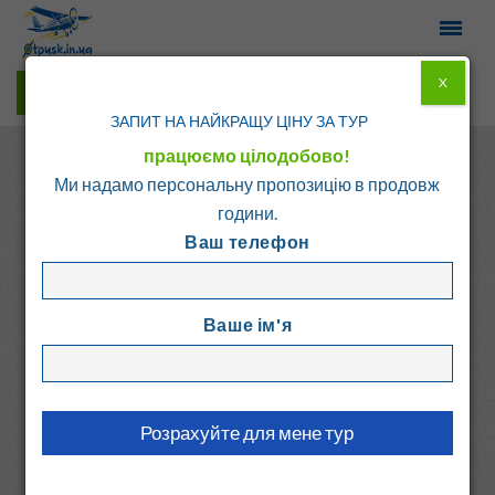
X
Гарячі тури у Viber
ЗАПИТ НА НАЙКРАЩУ ЦІНУ ЗА ТУР
працюємо цілодобово!
Ми надамо персональну пропозицію в продовж
години.
Ваш телефон
Головна
Каталог
Греція
о. Родос
Ваше ім'я
AGLA HOTEL
Греція, о. Родос
7