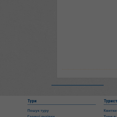
Тури
Турис
Пошук туру
Квитки
Гарящі путівки
Тури в