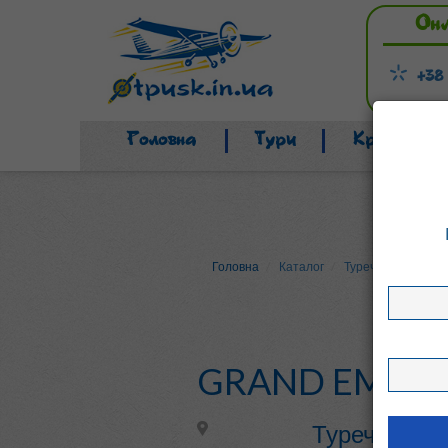
Он
+38
Головна
Тури
Країни
Головна
Каталог
Туреччина
Gran
GRAND EMIN 
Туреччина, 