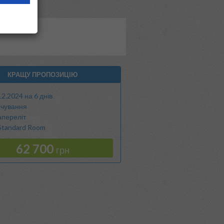
КРАЩУ ПРОПОЗИЦІЮ
12.2024 на 6 днів
чування
апереліт
Standard Room
62 700
грн