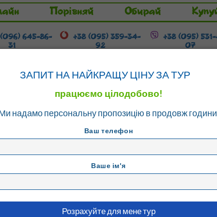
лайн
Порівняй
Обирай
Купу
 (096) 645-86-
+38 (095) 359-34-
+38 (095) 531
31
92
07
Гарячі тури
Розстрочка / Кредит
ЗАПИТ НА НАЙКРАЩУ ЦІНУ ЗА ТУР
працюємо цілодобово!
Ми надамо персональну пропозицію в продовж години
d Emin Hotel 3*
Ваш телефон
Ваше ім'я
HOTEL
Стамбул