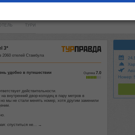
ОТЕЛЬ
ТУРИ
24.
Хар
Аві
Номер: 