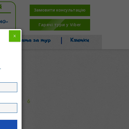
й
Замовити консультацію
-40-
Гарячі тури у Viber
X
Оплата за тур
Квитки
.
6