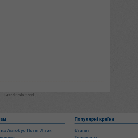
Grand Emin Hotel
там
Популярні країни
 на Автобус Потяг Літак
Єгипет
 кредит
Туреччина