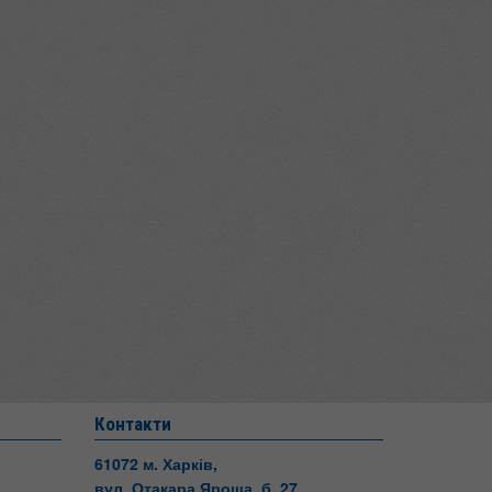
Контакти
61072 м. Харків,
вул. Отакара Яроша, б. 27